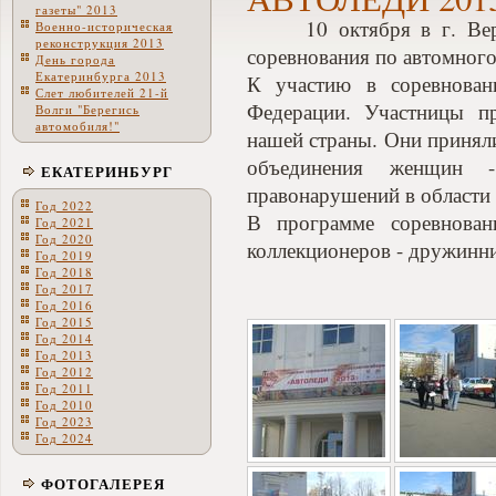
газеты" 2013
10 октября в г. Верхня
Военно-историческая
реконструкция 2013
соревнования по автомног
День города
Екатеринбурга 2013
К участию в соревнован
Слет любителей 21-й
Федерации. Участницы п
Волги "Берегись
автомобиля!"
нашей страны. Они принял
объединения женщин -
ЕКАТЕРИНБУРГ
правонарушений в области
Год 2022
В программе соревнован
Год 2021
Год 2020
коллекционеров - дружинн
Год 2019
Год 2018
Год 2017
Год 2016
Год 2015
Год 2014
Год 2013
Год 2012
Год 2011
Год 2010
Год 2023
Год 2024
ФОТОГАЛЕРЕЯ