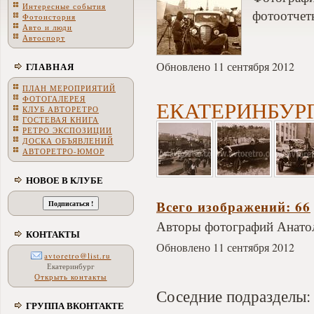
Интересные события
фотоотчет
Фотоистория
Авто и люди
Автоспорт
Обновлено 11 сентября 2012
ГЛАВНАЯ
ПЛАН МЕРОПРИЯТИЙ
ФОТОГАЛЕРЕЯ
ЕКАТЕРИНБУРГ. 
КЛУБ АВТОРЕТРО
ГОСТЕВАЯ КНИГА
РЕТРО ЭКСПОЗИЦИИ
ДОСКА ОБЪЯВЛЕНИЙ
АВТОРЕТРО-ЮМОР
НОВОЕ В КЛУБЕ
Всего изображений: 66
Авторы фотографий Анато
КОНТАКТЫ
Обновлено 11 сентября 2012
avtoretro@list.ru
Екатеринбург
Открыть контакты
Соседние подразделы:
ГРУППА ВКОНТАКТЕ