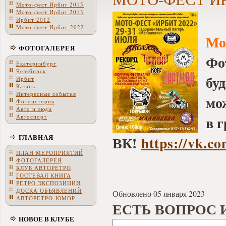
Мото-фест Ирбит 2015
Мото-фест Ирбит 2013
Ирбит 2012
Мото-фест Ирбит-2022
Мо
ФОТОГАЛЕРЕЯ
Фо
Екатеринбург
Челябинск
буд
Ирбит
Казань
Интересные события
мо
Фотоистория
Авто и люди
Автоспорт
в 
ГЛАВНАЯ
ВК!
https://vk.c
ПЛАН МЕРОПРИЯТИЙ
ФОТОГАЛЕРЕЯ
КЛУБ АВТОРЕТРО
ГОСТЕВАЯ КНИГА
РЕТРО ЭКСПОЗИЦИИ
ДОСКА ОБЪЯВЛЕНИЙ
Обновлено 05 января 2023
АВТОРЕТРО-ЮМОР
ЕСТЬ ВОПРОС 
НОВОЕ В КЛУБЕ