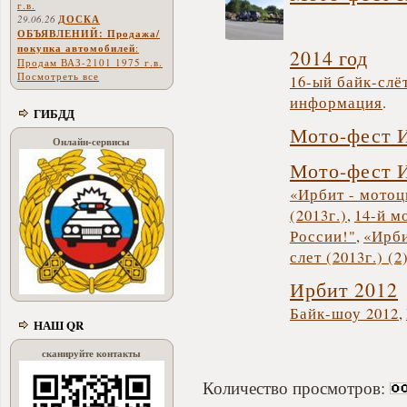
г.в.
29.06.26
ДОСКА
ОБЪЯВЛЕНИЙ: Продажа/
покупка автомобилей
:
2014 год
Продам ВАЗ-2101 1975 г.в.
Посмотреть все
16-ый байк-слёт
информация
.
ГИБДД
Мото-фест 
Онлайн-сервисы
Мото-фест 
«Ирбит - мотоц
(2013г.)
,
14-й м
России!"
,
«Ирби
слет (2013г.) (2
Ирбит 2012
Байк-шоу 2012
,
НАШ QR
сканируйте контакты
Количество просмотров: