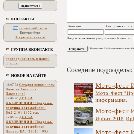
КОНТАКТЫ
Ваше имя
Электронная почта
avtoretro@list.ru
Екатеринбург
Открыть контакты
Получать почтовые уведомления об ответах:
|
ГРУППА ВКОНТАКТЕ
Примечание. Сообщение появится на сайт
присоединяйтесь к нашей
группе
Соседние подразделы:
НОВОЕ НА САЙТЕ
Мото-фест 
03.07.26
Сегодня вспоминаем
Волкова Анатолия
Мото-Фест "Ир
Павловича!
29.06.26
ДОСКА
информация
.
ОБЪЯВЛЕНИЙ: Продажа/
покупка автомобилей
:
Мото-фест 
ВАЗ-2101 1972 г.в.
29.06.26
ДОСКА
Ирбит-2018
,
Ир
ОБЪЯВЛЕНИЙ: Продажа/
покупка автомобилей
:
Мото-фест 
Продам ВАЗ-21013 1985