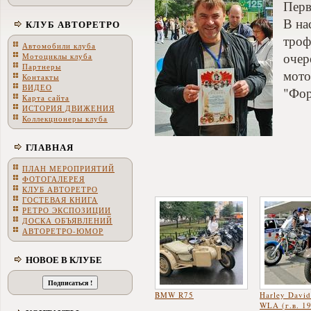
Пер
В на
КЛУБ АВТОРЕТРО
троф
Автомобили клуба
очер
Мотоциклы клуба
Партнеры
мото
Контакты
ВИДЕО
"Фор
Карта сайта
ИСТОРИЯ ДВИЖЕНИЯ
Коллекционеры клуба
ГЛАВНАЯ
ПЛАН МЕРОПРИЯТИЙ
ФОТОГАЛЕРЕЯ
КЛУБ АВТОРЕТРО
ГОСТЕВАЯ КНИГА
РЕТРО ЭКСПОЗИЦИИ
ДОСКА ОБЪЯВЛЕНИЙ
АВТОРЕТРО-ЮМОР
НОВОЕ В КЛУБЕ
BMW R75
Harley Davi
WLA (г.в. 1