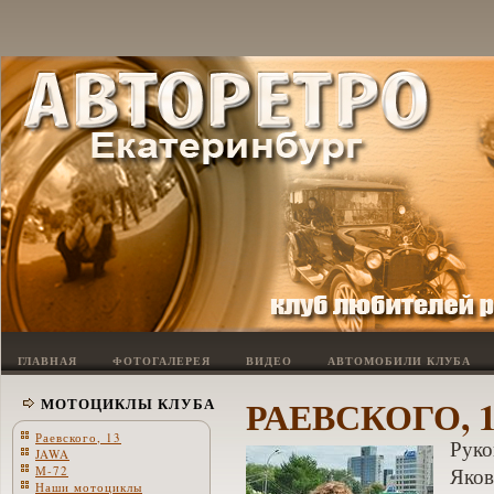
ГЛАВНАЯ
ФОТОГАЛЕРЕЯ
ВИДЕО
АВТОМОБИЛИ КЛУБА
РАЕВСКОГО, 1
МОТОЦИКЛЫ КЛУБА
Раевского, 13
Руко
JAWA
М-72
Яков
Наши мотоциклы