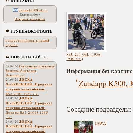
КОНТАКТЫ
avtoretro@list.ru
Екатеринбург
Открыть контакты
ГРУППА ВКОНТАКТЕ
присоединяйтесь к нашей
группе
NSU 251 OSL (1936-
НОВОЕ НА САЙТЕ
1940 г.в.)
03.07.26
Сегодня вспоминаем
Информация без картино
Волкова Анатолия
Павловича!
29.06.26
ДОСКА
Zundapp K500, K
ОБЪЯВЛЕНИЙ: Продажа/
покупка автомобилей
:
ВАЗ-2101 1972 г.в.
29.06.26
ДОСКА
ОБЪЯВЛЕНИЙ: Продажа/
Соседние подразделы:
покупка автомобилей
:
Продам ВАЗ-21013 1985
г.в.
29.06.26
ДОСКА
JAWA
ОБЪЯВЛЕНИЙ: Продажа/
покупка автомобилей
: