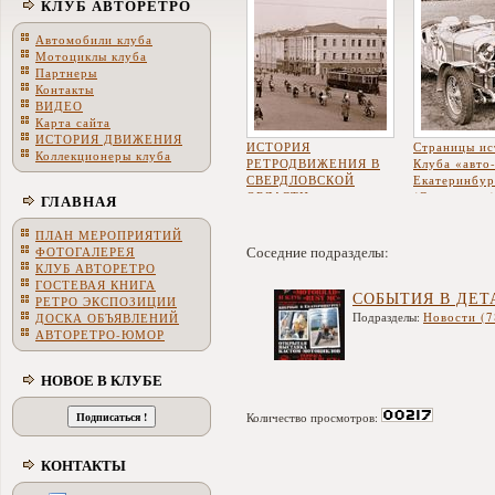
КЛУБ АВТОРЕТРО
Автомобили клуба
Мотоциклы клуба
Партнеры
Контакты
ВИДЕО
Карта сайта
ИСТОРИЯ ДВИЖЕНИЯ
ИСТОРИЯ
Страницы ис
Коллекционеры клуба
РЕТРОДВИЖЕНИЯ В
Клуба «авто
СВЕРДЛОВСКОЙ
Екатеринбур
ОБЛАСТИ
(Свердловск
ГЛАВНАЯ
ПЛАН МЕРОПРИЯТИЙ
Соседние подразделы:
ФОТОГАЛЕРЕЯ
КЛУБ АВТОРЕТРО
ГОСТЕВАЯ КНИГА
СОБЫТИЯ В ДЕТ
РЕТРО ЭКСПОЗИЦИИ
Подразделы:
Новости (7
ДОСКА ОБЪЯВЛЕНИЙ
АВТОРЕТРО-ЮМОР
НОВОЕ В КЛУБЕ
Количество просмотров:
КОНТАКТЫ