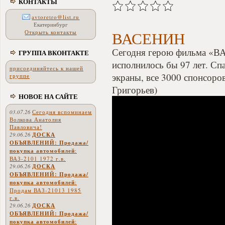
КОНТАКТЫ
avtoretro@list.ru
Екатеринбург
ВАСЕНИН
Открыть контакты
Сегодня герою фильма «
ГРУППА ВКОНТАКТЕ
исполнилось бы 97 лет. Сп
присоединяйтесь к нашей
экраны, все 3000 спонсоро
группе
Григорьев)
НОВОЕ НА САЙТЕ
03.07.26
Сегодня вспоминаем
Волкова Анатолия
Павловича!
29.06.26
ДОСКА
ОБЪЯВЛЕНИЙ: Продажа/
покупка автомобилей
:
ВАЗ-2101 1972 г.в.
29.06.26
ДОСКА
ОБЪЯВЛЕНИЙ: Продажа/
покупка автомобилей
:
Продам ВАЗ-21013 1985
г.в.
29.06.26
ДОСКА
ОБЪЯВЛЕНИЙ: Продажа/
покупка автомобилей
: