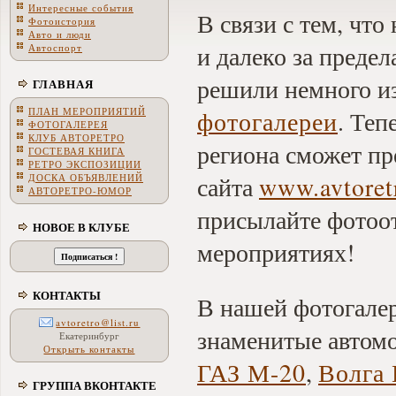
Интересные события
В связи с тем, что
Фотоистория
Авто и люди
и далеко за преде
Автоспорт
решили немного и
ГЛАВНАЯ
ПЛАН МЕРОПРИЯТИЙ
фотогалереи
. Теп
ФОТОГАЛЕРЕЯ
КЛУБ АВТОРЕТРО
региона сможет пр
ГОСТЕВАЯ КНИГА
РЕТРО ЭКСПОЗИЦИИ
ДОСКА ОБЪЯВЛЕНИЙ
сайта
www.avtoret
АВТОРЕТРО-ЮМОР
присылайте фотоо
НОВОЕ В КЛУБЕ
мероприятиях!
КОНТАКТЫ
В нашей фотогалер
avtoretro@list.ru
знаменитые автом
Екатеринбург
Открыть контакты
ГАЗ М-20
,
Волга 
ГРУППА ВКОНТАКТЕ