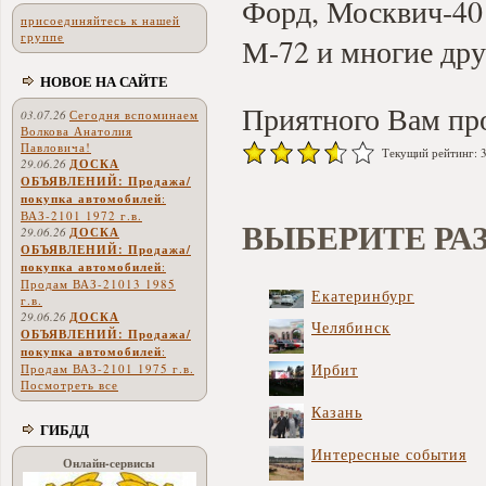
Форд, Москвич-40
присоединяйтесь к нашей
группе
М-72 и многие дру
НОВОЕ НА САЙТЕ
Приятного Вам пр
03.07.26
Сегодня вспоминаем
Волкова Анатолия
Павловича!
Текущий рейтинг: 3.
29.06.26
ДОСКА
ОБЪЯВЛЕНИЙ: Продажа/
покупка автомобилей
:
ВАЗ-2101 1972 г.в.
ВЫБЕРИТЕ РАЗ
29.06.26
ДОСКА
ОБЪЯВЛЕНИЙ: Продажа/
покупка автомобилей
:
Продам ВАЗ-21013 1985
Екатеринбург
г.в.
29.06.26
ДОСКА
Челябинск
ОБЪЯВЛЕНИЙ: Продажа/
покупка автомобилей
:
Ирбит
Продам ВАЗ-2101 1975 г.в.
Посмотреть все
Казань
ГИБДД
Интересные события
Онлайн-сервисы