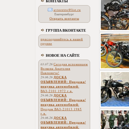
КОНТАКТЫ
avtoretro@list.ru
Екатеринбург
Открыть контакты
ГРУППА ВКОНТАКТЕ
присоединяйтесь к нашей
группе
НОВОЕ НА САЙТЕ
03.07.26
Сегодня вспоминаем
Волкова Анатолия
Павловича!
29.06.26
ДОСКА
ОБЪЯВЛЕНИЙ: Продажа/
покупка автомобилей
:
ВАЗ-2101 1972 г.в.
29.06.26
ДОСКА
ОБЪЯВЛЕНИЙ: Продажа/
покупка автомобилей
:
Продам ВАЗ-21013 1985
г.в.
29.06.26
ДОСКА
ОБЪЯВЛЕНИЙ: Продажа/
покупка автомобилей
: