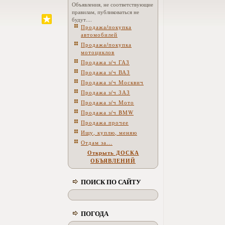
Объявления, не соответствующие
правилам, публиковаться не
будут....
Продажа/покупка
автомобилей
Продажа/покупка
мотоциклов
Продажа з/ч ГАЗ
Продажа з/ч ВАЗ
Продажа з/ч Москвич
Продажа з/ч ЗАЗ
Продажа з/ч Мото
Продажа з/ч BMW
Продажа прочее
Ищу, куплю, меняю
Отдам за...
Открыть ДОСКА
ОБЪЯВЛЕНИЙ
ПОИСК ПО САЙТУ
ПОГОДА