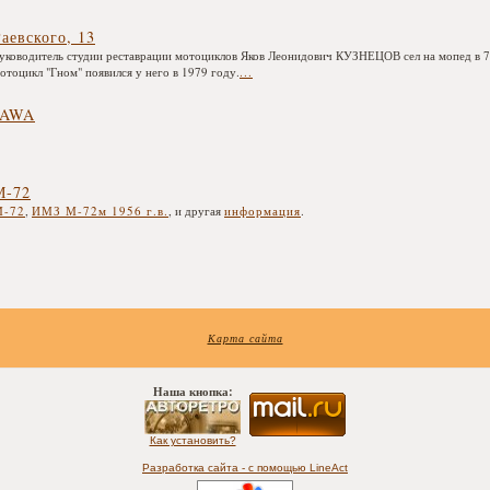
Раевского, 13
уководитель студии реставрации мотоциклов Яков Леонидович КУЗНЕЦОВ сел на мопед в 7
отоцикл "Гном" появился у него в 1979 году.
...
JAWA
М-72
М-72
,
ИМЗ М-72м 1956 г.в.
, и другая
информация
.
Карта сайта
Наша кнопка:
Как установить?
Разработка сайта - с помощью LineAct