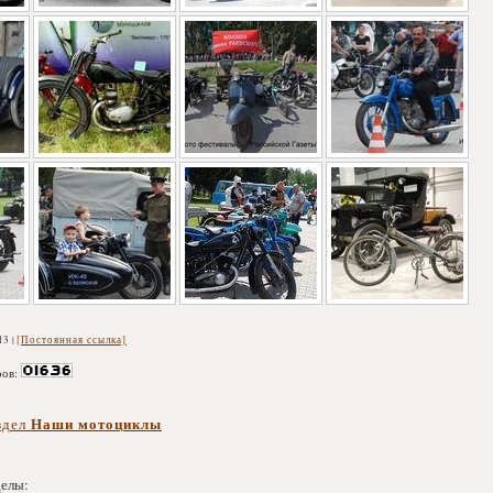
13
[Постоянная ссылка]
ров:
Наши мотоциклы
здел
делы: