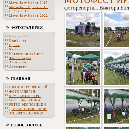
Мото-фест Ирбит 2015
фоторепортаж Виктора Бил
Мото-фест Ирбит 2013
Ирбит 2012
Мото-фест Ирбит-2022
ФОТОГАЛЕРЕЯ
Екатеринбург
Челябинск
Ирбит
Казань
Интересные события
Фотоистория
Авто и люди
Автоспорт
ГЛАВНАЯ
ПЛАН МЕРОПРИЯТИЙ
ФОТОГАЛЕРЕЯ
КЛУБ АВТОРЕТРО
ГОСТЕВАЯ КНИГА
РЕТРО ЭКСПОЗИЦИИ
ДОСКА ОБЪЯВЛЕНИЙ
АВТОРЕТРО-ЮМОР
НОВОЕ В КЛУБЕ