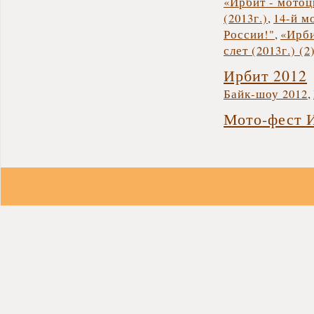
«Ирбит - мотоц
(2013г.)
,
14-й м
России!"
,
«Ирби
слет (2013г.) (2
Ирбит 2012
Байк-шоу 2012
,
Мото-фест 