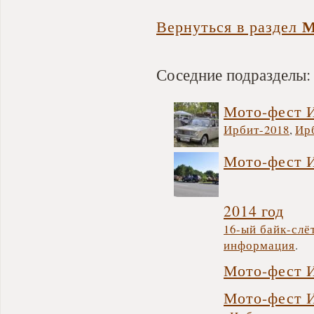
М
Вернуться в раздел
Соседние подразделы:
Мото-фест 
Ирбит-2018
,
Ир
Мото-фест 
2014 год
16-ый байк-слёт
информация
.
Мото-фест 
Мото-фест 