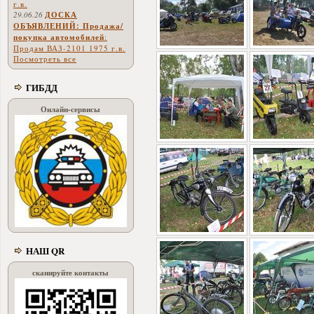
г.в.
29.06.26
ДОСКА
ОБЪЯВЛЕНИЙ: Продажа/
покупка автомобилей
:
Продам ВАЗ-2101 1975 г.в.
Посмотреть все
ГИБДД
Онлайн-сервисы
НАШ QR
сканируйте контакты