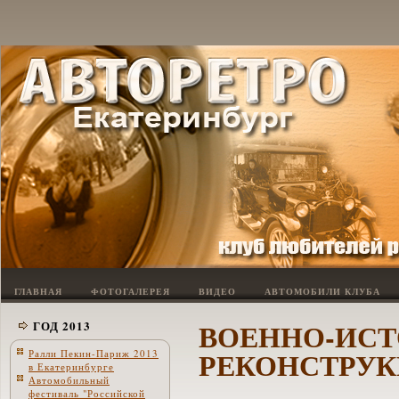
ГЛАВНАЯ
ФОТОГАЛЕРЕЯ
ВИДЕО
АВТОМОБИЛИ КЛУБА
ВОЕННО-ИС
ГОД 2013
РЕКОНСТРУКЦ
Ралли Пекин-Париж 2013
в Екатеринбурге
Автомобильный
фестиваль "Российской