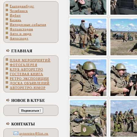
Екатеринбург
Челябинск
Ирбит
Казань
Интересные события
Фотоистория
Авто и люди
Автоспорт
ГЛАВНАЯ
ПЛАН МЕРОПРИЯТИЙ
ФОТОГАЛЕРЕЯ
КЛУБ АВТОРЕТРО
ГОСТЕВАЯ КНИГА
РЕТРО ЭКСПОЗИЦИИ
ДОСКА ОБЪЯВЛЕНИЙ
АВТОРЕТРО-ЮМОР
НОВОЕ В КЛУБЕ
КОНТАКТЫ
avtoretro@list.ru