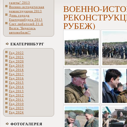
газеты" 2013
ВОЕННО-ИСТО
Военно-историческая
реконструкция 2013
РЕКОНСТРУКЦ
День города
Екатеринбурга 2013
РУБЕЖ)
Слет любителей 21-й
Волги "Берегись
автомобиля!"
ЕКАТЕРИНБУРГ
Год 2022
Год 2021
Год 2020
Год 2019
Год 2018
Год 2017
Год 2016
Год 2015
Год 2014
Год 2013
Год 2012
Год 2011
Год 2010
Год 2023
Год 2024
ФОТОГАЛЕРЕЯ