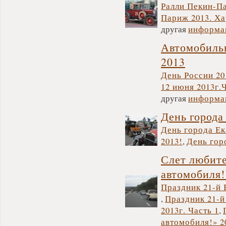
Ралли Пекин-П
Париж 2013. Ха
другая
информа
Автомобильн
2013
День России 20
12 июня 2013г.
другая
информа
День города
День города Ек
2013!
,
День гор
Слет любите
автомобиля!
Праздник 21-й 
,
Праздник 21-й
2013г. Часть 1
,
автомобиля!» 20