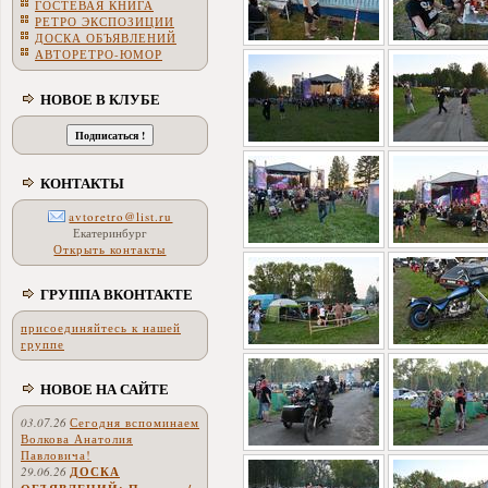
ГОСТЕВАЯ КНИГА
РЕТРО ЭКСПОЗИЦИИ
ДОСКА ОБЪЯВЛЕНИЙ
АВТОРЕТРО-ЮМОР
НОВОЕ В КЛУБЕ
КОНТАКТЫ
avtoretro@list.ru
Екатеринбург
Открыть контакты
ГРУППА ВКОНТАКТЕ
присоединяйтесь к нашей
группе
НОВОЕ НА САЙТЕ
03.07.26
Сегодня вспоминаем
Волкова Анатолия
Павловича!
29.06.26
ДОСКА