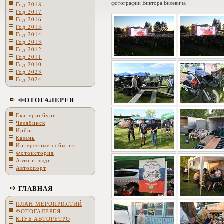
фотографии Виктора Билевича
Год 2018
Год 2017
Год 2016
Год 2015
Год 2014
Год 2013
Год 2012
Год 2011
Год 2010
Год 2023
Год 2024
ФОТОГАЛЕРЕЯ
Екатеринбург
Челябинск
Ирбит
Казань
Интересные события
Фотоистория
Авто и люди
Автоспорт
ГЛАВНАЯ
ПЛАН МЕРОПРИЯТИЙ
ФОТОГАЛЕРЕЯ
КЛУБ АВТОРЕТРО