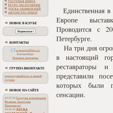
ГОСТЕВАЯ КНИГА
РЕТРО ЭКСПОЗИЦИИ
Единственная в
ДОСКА ОБЪЯВЛЕНИЙ
АВТОРЕТРО-ЮМОР
Европе выставк
НОВОЕ В КЛУБЕ
Проводится с 2
Петербурге.
КОНТАКТЫ
На три дня огром
avtoretro@list.ru
Екатеринбург
в настоящий го
Открыть контакты
реставраторы и
ГРУППА ВКОНТАКТЕ
представили пос
присоединяйтесь к нашей
группе
которых были г
НОВОЕ НА САЙТЕ
сенсации.
03.07.26
Сегодня вспоминаем
Волкова Анатолия
Павловича!
29.06.26
ДОСКА