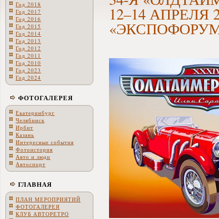
Год 2018
12–14 АПРЕЛЯ 
Год 2017
Год 2016
«ЭКСПОФОРУМ»
Год 2015
Год 2014
Год 2013
Год 2012
Год 2011
Год 2010
Год 2023
Год 2024
ФОТОГАЛЕРЕЯ
Екатеринбург
Челябинск
Ирбит
Казань
Интересные события
Фотоистория
Авто и люди
Автоспорт
ГЛАВНАЯ
ПЛАН МЕРОПРИЯТИЙ
ФОТОГАЛЕРЕЯ
КЛУБ АВТОРЕТРО