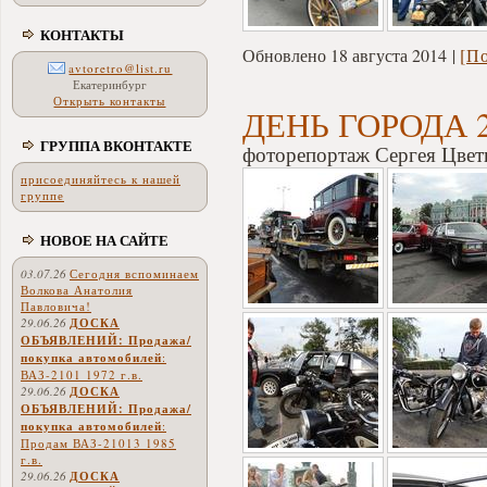
КОНТАКТЫ
Обновлено 18 августа 2014
[П
avtoretro@list.ru
Екатеринбург
Открыть контакты
ДЕНЬ ГОРОДА 2
ГРУППА ВКОНТАКТЕ
фоторепортаж Сергея Цвет
присоединяйтесь к нашей
группе
НОВОЕ НА САЙТЕ
03.07.26
Сегодня вспоминаем
Волкова Анатолия
Павловича!
29.06.26
ДОСКА
ОБЪЯВЛЕНИЙ: Продажа/
покупка автомобилей
:
ВАЗ-2101 1972 г.в.
29.06.26
ДОСКА
ОБЪЯВЛЕНИЙ: Продажа/
покупка автомобилей
:
Продам ВАЗ-21013 1985
г.в.
29.06.26
ДОСКА