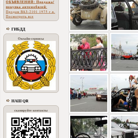
ОБЪЯВЛЕНИЙ: Продажа/
покупка автомобилей
:
Продам ВАЗ-2101 1975 г.в.
Посмотреть все
ГИБДД
Онлайн-сервисы
НАШ QR
сканируйте контакты