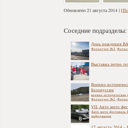
Обновлено 21 августа 2014
[П
Соседние подразделы:
День рождения ВА
Фотоотчет №3
,
Фотоо
Выставка ретро т
Военно-историчес
Белоруссии
военно-историческая 
Фотоотчет №2
,
Фотоо
VII Авто мото фе
Авто мото фестиваль 
информация
.
17 августа 2014 -