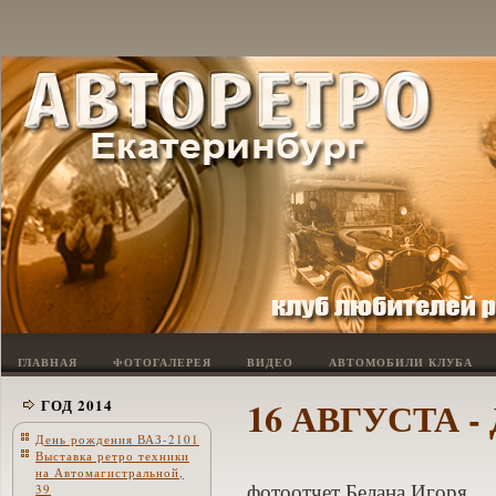
ГЛАВНАЯ
ФОТОГАЛЕРЕЯ
ВИДЕО
АВТОМОБИЛИ КЛУБА
16 АВГУСТА -
ГОД 2014
День рождения ВАЗ-2101
Выставка ретро техники
на Автомагистральной,
фотоотчет Белана Игоря
39