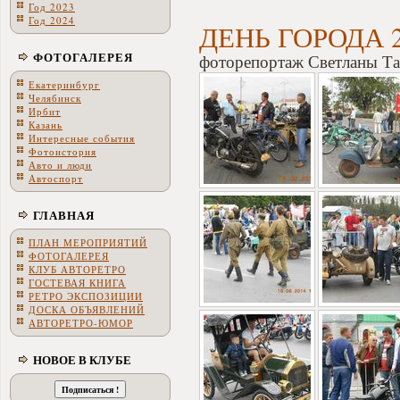
Год 2023
Год 2024
ДЕНЬ ГОРОДА 2
ФОТОГАЛЕРЕЯ
фоторепортаж Светланы Та
Екатеринбург
Челябинск
Ирбит
Казань
Интересные события
Фотоистория
Авто и люди
Автоспорт
ГЛАВНАЯ
ПЛАН МЕРОПРИЯТИЙ
ФОТОГАЛЕРЕЯ
КЛУБ АВТОРЕТРО
ГОСТЕВАЯ КНИГА
РЕТРО ЭКСПОЗИЦИИ
ДОСКА ОБЪЯВЛЕНИЙ
АВТОРЕТРО-ЮМОР
НОВОЕ В КЛУБЕ