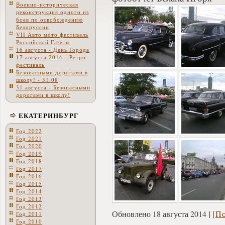
Военно-историческая
реконструкция одного из
боев по освобождению
Белоруссии
VII Авто мото фестиваль
Российской Газеты
16 августа - День Города
17 августа 2014 - Ретро
фестиваль
Безопасными дорогами в
школу! - 31.08
31 августа - Безопасными
дорогами в школу!
ЕКАТЕРИНБУРГ
Год 2022
Год 2021
Год 2020
Год 2019
Год 2018
Год 2017
Год 2016
Год 2015
Год 2014
Год 2013
Год 2012
Обновлено 18 августа 2014
[П
Год 2011
Год 2010