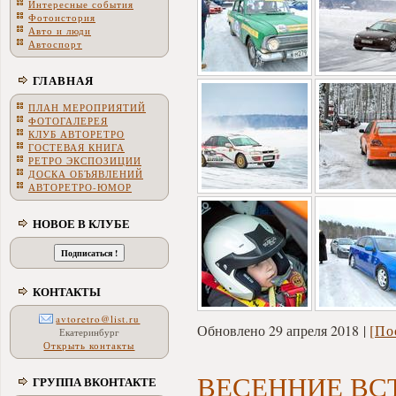
Интересные события
Фотоистория
Авто и люди
Автоспорт
ГЛАВНАЯ
ПЛАН МЕРОПРИЯТИЙ
ФОТОГАЛЕРЕЯ
КЛУБ АВТОРЕТРО
ГОСТЕВАЯ КНИГА
РЕТРО ЭКСПОЗИЦИИ
ДОСКА ОБЪЯВЛЕНИЙ
АВТОРЕТРО-ЮМОР
НОВОЕ В КЛУБЕ
КОНТАКТЫ
avtoretro@list.ru
Обновлено 29 апреля 2018
[По
Екатеринбург
Открыть контакты
ВЕСЕННИЕ ВС
ГРУППА ВКОНТАКТЕ