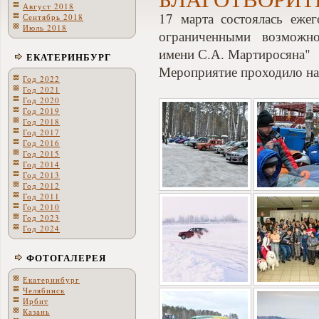
Август 2018
17 марта состоялась еже
Сентябрь 2018
Июль 2018
ограниченными возможно
имени С.А. Мартиросяна"
ЕКАТЕРИНБУРГ
Мероприятие проходило на 
Год 2022
Год 2021
Год 2020
Год 2019
Год 2018
Год 2017
Год 2016
Год 2015
Год 2014
Год 2013
Год 2012
Год 2011
Год 2010
Год 2023
Год 2024
ФОТОГАЛЕРЕЯ
Екатеринбург
Челябинск
Ирбит
Казань