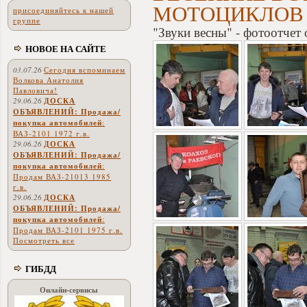
МОТОЦИКЛОВ 
присоединяйтесь к нашей
группе
"Звуки весны" - фотоотчет 
НОВОЕ НА САЙТЕ
03.07.26
Сегодня вспоминаем
Волкова Анатолия
Павловича!
29.06.26
ДОСКА
ОБЪЯВЛЕНИЙ: Продажа/
покупка автомобилей
:
ВАЗ-2101 1972 г.в.
29.06.26
ДОСКА
ОБЪЯВЛЕНИЙ: Продажа/
покупка автомобилей
:
Продам ВАЗ-21013 1985
г.в.
29.06.26
ДОСКА
ОБЪЯВЛЕНИЙ: Продажа/
покупка автомобилей
:
Продам ВАЗ-2101 1975 г.в.
Посмотреть все
ГИБДД
Онлайн-сервисы