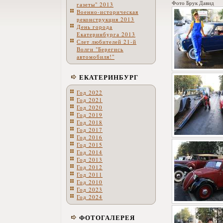
Фото Брук Давид
газеты" 2013
Военно-историческая
реконструкция 2013
День города
Екатеринбурга 2013
Слет любителей 21-й
Волги "Берегись
автомобиля!"
ЕКАТЕРИНБУРГ
Год 2022
Год 2021
Год 2020
Год 2019
Год 2018
Год 2017
Год 2016
Год 2015
Год 2014
Год 2013
Год 2012
Год 2011
Год 2010
Год 2023
Год 2024
ФОТОГАЛЕРЕЯ