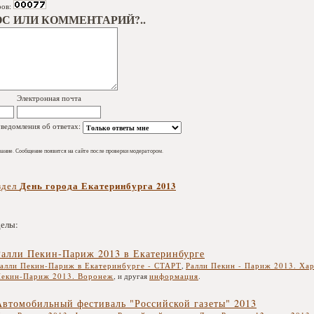
ров:
ОС ИЛИ КОММЕНТАРИЙ?..
Электронная почта
ведомления об ответах:
ание. Сообщение появится на сайте после проверки модератором.
День города Екатеринбурга 2013
здел
делы:
Ралли Пекин-Париж 2013 в Екатеринбурге
алли Пекин-Париж в Екатеринбурге - СТАРТ
,
Ралли Пекин - Париж 2013. Хар
екин-Париж 2013. Воронеж
, и другая
информация
.
Автомобильный фестиваль "Российской газеты" 2013