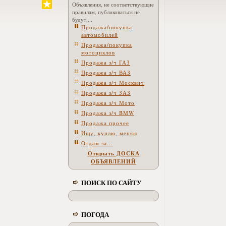
Объявления, не соответствующие
правилам, публиковаться не
будут....
Продажа/покупка
автомобилей
Продажа/покупка
мотоциклов
Продажа з/ч ГАЗ
Продажа з/ч ВАЗ
Продажа з/ч Москвич
Продажа з/ч ЗАЗ
Продажа з/ч Мото
Продажа з/ч BMW
Продажа прочее
Ищу, куплю, меняю
Отдам за...
Открыть ДОСКА
ОБЪЯВЛЕНИЙ
ПОИСК ПО САЙТУ
ПОГОДА