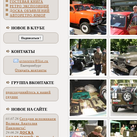
ГОСТЕВАЯ КНИГА
РЕТРО ЭКСПОЗИЦИИ
ДОСКА ОБЪЯВЛЕНИЙ
АВТОРЕТРО-ЮМОР
НОВОЕ В КЛУБЕ
КОНТАКТЫ
avtoretro@list.ru
Екатеринбург
Открыть контакты
ГРУППА ВКОНТАКТЕ
присоединяйтесь к нашей
группе
НОВОЕ НА САЙТЕ
03.07.26
Сегодня вспоминаем
Волкова Анатолия
Павловича!
29.06.26
ДОСКА