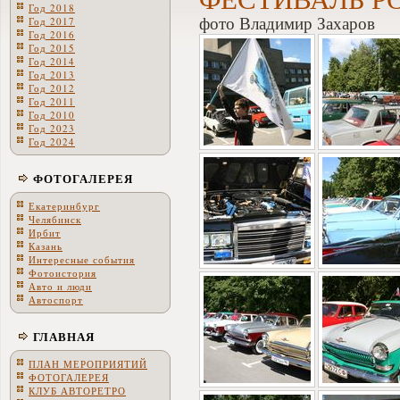
Год 2018
фото Владимир Захаров
Год 2017
Год 2016
Год 2015
Год 2014
Год 2013
Год 2012
Год 2011
Год 2010
Год 2023
Год 2024
ФОТОГАЛЕРЕЯ
Екатеринбург
Челябинск
Ирбит
Казань
Интересные события
Фотоистория
Авто и люди
Автоспорт
ГЛАВНАЯ
ПЛАН МЕРОПРИЯТИЙ
ФОТОГАЛЕРЕЯ
КЛУБ АВТОРЕТРО