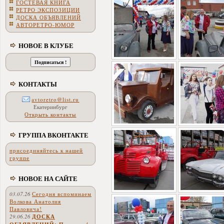
ГОСТЕВАЯ КНИГА
РЕТРО ЭКСПОЗИЦИИ
ДОСКА ОБЪЯВЛЕНИЙ
АВТОРЕТРО-ЮМОР
НОВОЕ В КЛУБЕ
КОНТАКТЫ
avtoretro@list.ru
Екатеринбург
Открыть контакты
ГРУППА ВКОНТАКТЕ
присоединяйтесь к нашей
группе
НОВОЕ НА САЙТЕ
03.07.26
Сегодня вспоминаем
Волкова Анатолия
Павловича!
29.06.26
ДОСКА