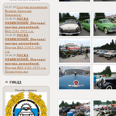
03.07.26
Сегодня вспоминаем
Волкова Анатолия
Павловича!
29.06.26
ДОСКА
ОБЪЯВЛЕНИЙ: Продажа/
покупка автомобилей
:
ВАЗ-2101 1972 г.в.
29.06.26
ДОСКА
ОБЪЯВЛЕНИЙ: Продажа/
покупка автомобилей
:
Продам ВАЗ-21013 1985
г.в.
29.06.26
ДОСКА
ОБЪЯВЛЕНИЙ: Продажа/
покупка автомобилей
:
Продам ВАЗ-2101 1975 г.в.
Посмотреть все
ГИБДД
Онлайн-сервисы