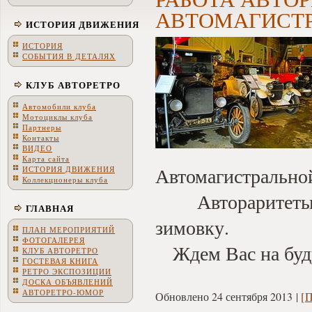
АВТОМАГИСТР
ИСТОРИЯ ДВИЖЕНИЯ
ИСТОРИЯ
СОБЫТИЯ В ДЕТАЛЯХ
КЛУБ АВТОРЕТРО
Автомобили клуба
Мотоциклы клуба
Партнеры
Контакты
ВИДЕО
Карта сайта
Автомагистрально
ИСТОРИЯ ДВИЖЕНИЯ
Коллекционеры клуба
Автораритеты 
ГЛАВНАЯ
зимовку.
ПЛАН МЕРОПРИЯТИЙ
ФОТОГАЛЕРЕЯ
Ждем Вас на буд
КЛУБ АВТОРЕТРО
ГОСТЕВАЯ КНИГА
РЕТРО ЭКСПОЗИЦИИ
ДОСКА ОБЪЯВЛЕНИЙ
АВТОРЕТРО-ЮМОР
Обновлено 24 сентября 2013
[