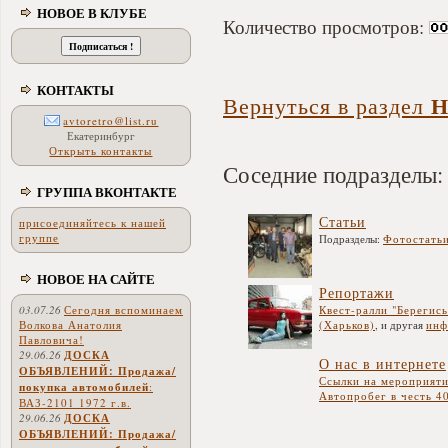
НОВОЕ В КЛУБЕ
Количество просмотров:
КОНТАКТЫ
Н
Вернуться в раздел
avtoretro@list.ru
Екатеринбург
Открыть контакты
Соседние подразделы:
ГРУППА ВКОНТАКТЕ
Статьи
присоединяйтесь к нашей
группе
Подразделы:
Фотостать
НОВОЕ НА САЙТЕ
Репортажи
03.07.26
Сегодня вспоминаем
Квест-ралли "Берегис
Волкова Анатолия
(Харьков)
, и другая
инф
Павловича!
29.06.26
ДОСКА
О нас в интернете
ОБЪЯВЛЕНИЙ: Продажа/
Ссылки на мероприяти
покупка автомобилей
:
Автопробег в честь 4
ВАЗ-2101 1972 г.в.
29.06.26
ДОСКА
ОБЪЯВЛЕНИЙ: Продажа/