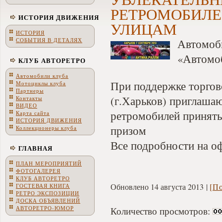
РЕТРОМОБИЛЕ
ИСТОРИЯ ДВИЖЕНИЯ
УЛИЦАМ
ИСТОРИЯ
СОБЫТИЯ В ДЕТАЛЯХ
Автомоб
«Автомоб
КЛУБ АВТОРЕТРО
Автомобили клуба
При поддержке торго
Мотоциклы клуба
Партнеры
(г.Харьков) приглашаю
Контакты
ВИДЕО
ретромобилей принять 
Карта сайта
ИСТОРИЯ ДВИЖЕНИЯ
призом
Коллекционеры клуба
Все подробности на 
ГЛАВНАЯ
ПЛАН МЕРОПРИЯТИЙ
ФОТОГАЛЕРЕЯ
КЛУБ АВТОРЕТРО
Обновлено 14 августа 2013
[П
ГОСТЕВАЯ КНИГА
РЕТРО ЭКСПОЗИЦИИ
ДОСКА ОБЪЯВЛЕНИЙ
АВТОРЕТРО-ЮМОР
Количество просмотров: