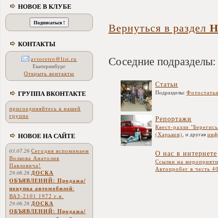
НОВОЕ В КЛУБЕ
Н
Вернуться в раздел
КОНТАКТЫ
Соседние подразделы:
avtoretro@list.ru
Екатеринбург
Открыть контакты
Статьи
ГРУППА ВКОНТАКТЕ
Подразделы:
Фотостать
присоединяйтесь к нашей
группе
Репортажи
Квест-ралли "Берегис
(Харьков)
, и другая
инф
НОВОЕ НА САЙТЕ
03.07.26
Сегодня вспоминаем
О нас в интернете
Волкова Анатолия
Ссылки на мероприяти
Павловича!
Автопробег в честь 4
29.06.26
ДОСКА
ОБЪЯВЛЕНИЙ: Продажа/
покупка автомобилей
:
ВАЗ-2101 1972 г.в.
29.06.26
ДОСКА
ОБЪЯВЛЕНИЙ: Продажа/