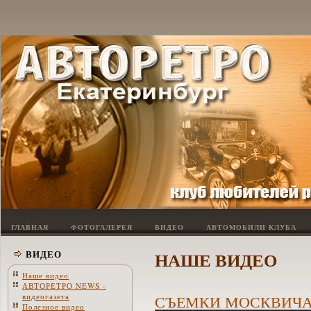
ГЛАВНАЯ
ФОТОГАЛЕРЕЯ
ВИДЕО
АВТОМОБИЛИ КЛУБА
ВИДЕО
НАШЕ ВИДЕО
Наше видео
АВТОРЕТРО NEWS -
видеогазета
СЪЕМКИ МОСКВИЧ
Полезное видео