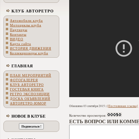
КЛУБ АВТОРЕТРО
Автомобили клуба
Мотоциклы клуба
Партнеры
Контакты
ВИДЕО
Карта сайта
ИСТОРИЯ ДВИЖЕНИЯ
Коллекционеры клуба
ГЛАВНАЯ
ПЛАН МЕРОПРИЯТИЙ
ФОТОГАЛЕРЕЯ
КЛУБ АВТОРЕТРО
ГОСТЕВАЯ КНИГА
РЕТРО ЭКСПОЗИЦИИ
ДОСКА ОБЪЯВЛЕНИЙ
АВТОРЕТРО-ЮМОР
Обновлено 03 сентября 2015
[Постоянная ссылка]
НОВОЕ В КЛУБЕ
Количество просмотров:
ЕСТЬ ВОПРОС ИЛИ КОММЕ