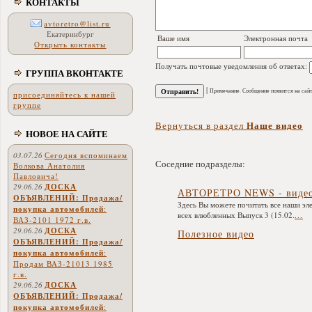
КОНТАКТЫ
avtoretro@list.ru
Екатеринбург
Ваше имя
Электронная почта
Открыть контакты
Получать почтовые уведомления об ответах:
ГРУППА ВКОНТАКТЕ
|
Примечание. Сообщение появится на сайт
присоединяйтесь к нашей
группе
Наше видео
Вернуться в раздел
НОВОЕ НА САЙТЕ
03.07.26
Сегодня вспоминаем
Соседние подразделы:
Волкова Анатолия
Павловича!
29.06.26
ДОСКА
АВТОРЕТРО NEWS - видео
ОБЪЯВЛЕНИЙ: Продажа/
Здесь Вы можете почитать все наши эле
покупка автомобилей
:
всех влюбленных Выпуск 3 (15.02.
...
ВАЗ-2101 1972 г.в.
29.06.26
ДОСКА
Полезное видео
ОБЪЯВЛЕНИЙ: Продажа/
покупка автомобилей
:
Продам ВАЗ-21013 1985
г.в.
29.06.26
ДОСКА
ОБЪЯВЛЕНИЙ: Продажа/
покупка автомобилей
: