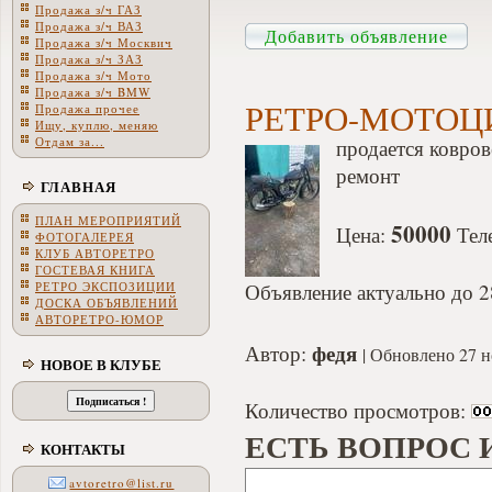
Продажа з/ч ГАЗ
Продажа з/ч ВАЗ
Добавить объявление
Продажа з/ч Москвич
Продажа з/ч ЗАЗ
Продажа з/ч Мото
Продажа з/ч BMW
РЕТРО-МОТОЦ
Продажа прочее
Ищу, куплю, меняю
Отдам за...
продается ковров
ремонт
ГЛАВНАЯ
ПЛАН МЕРОПРИЯТИЙ
50000
Цена:
Тел
ФОТОГАЛЕРЕЯ
КЛУБ АВТОРЕТРО
ГОСТЕВАЯ КНИГА
РЕТРО ЭКСПОЗИЦИИ
Объявление актуально до 2
ДОСКА ОБЪЯВЛЕНИЙ
АВТОРЕТРО-ЮМОР
федя
Автор:
Обновлено 27 н
НОВОЕ В КЛУБЕ
Количество просмотров:
ЕСТЬ ВОПРОС 
КОНТАКТЫ
avtoretro@list.ru