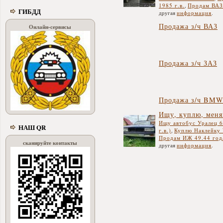
1985 г.в.
,
Продам ВАЗ-
ГИБДД
другая
информация
.
Продажа з/ч ВАЗ
Онлайн-сервисы
Продажа з/ч ЗАЗ
Продажа з/ч BM
Ищу, куплю, мен
Ищу автобус Уралец 6
НАШ QR
г.в.)
,
Куплю Наклейку 
Продам ИЖ 49.44 год
сканируйте контакты
другая
информация
.