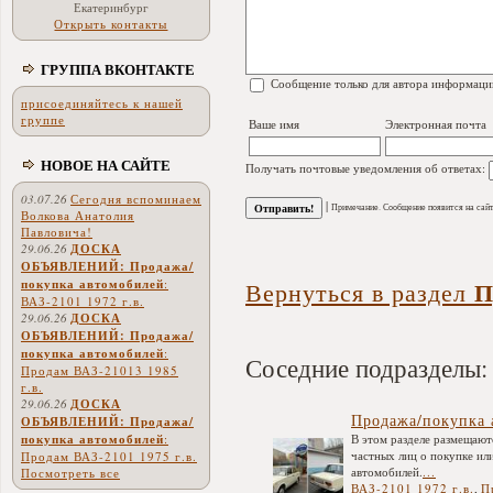
Екатеринбург
Открыть контакты
ГРУППА ВКОНТАКТЕ
Сообщение только для автора информаци
присоединяйтесь к нашей
группе
Ваше имя
Электронная почта
НОВОЕ НА САЙТЕ
Получать почтовые уведомления об ответах:
03.07.26
Сегодня вспоминаем
|
Примечание. Сообщение появится на сайт
Волкова Анатолия
Павловича!
29.06.26
ДОСКА
ОБЪЯВЛЕНИЙ: Продажа/
П
покупка автомобилей
:
Вернуться в раздел
ВАЗ-2101 1972 г.в.
29.06.26
ДОСКА
ОБЪЯВЛЕНИЙ: Продажа/
покупка автомобилей
:
Соседние подразделы:
Продам ВАЗ-21013 1985
г.в.
29.06.26
ДОСКА
Продажа/покупка 
ОБЪЯВЛЕНИЙ: Продажа/
В этом разделе размещают
покупка автомобилей
:
частных лиц о покупке ил
Продам ВАЗ-2101 1975 г.в.
автомобилей.
...
Посмотреть все
ВАЗ-2101 1972 г.в.
,
П