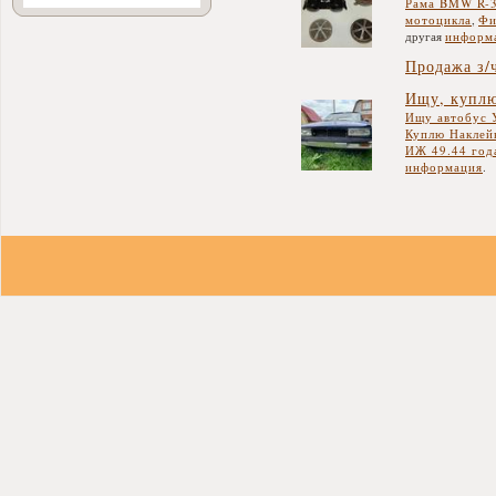
Рама BMW R-
мотоцикла
,
Фи
другая
информ
Продажа з
Ищу, куплю
Ищу автобус У
Куплю Наклей
ИЖ 49.44 год
информация
.