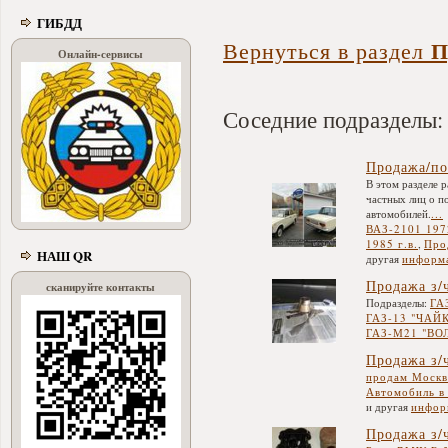
ГИБДД
П
Вернуться в раздел
Онлайн-сервисы
Соседние подразделы:
Продажа/по
В этом разделе 
частных лиц о п
автомобилей.
...
ВАЗ-2101 1972
1985 г.в.
,
Про
НАШ QR
другая
информ
Продажа з/
сканируйте контакты
Подразделы:
ГА
ГАЗ-13 "ЧАЙ
ГАЗ-М21 "ВО
Продажа з/
продам Москв
Автомобиль в
и другая
инфор
Продажа з/