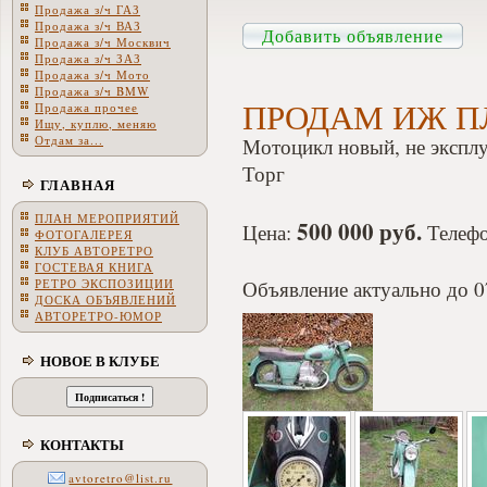
Продажа з/ч ГАЗ
Продажа з/ч ВАЗ
Добавить объявление
Продажа з/ч Москвич
Продажа з/ч ЗАЗ
Продажа з/ч Мото
Продажа з/ч BMW
ПРОДАМ ИЖ ПЛ
Продажа прочее
Ищу, куплю, меняю
Отдам за...
Мотоцикл новый, не эксплу
Торг
ГЛАВНАЯ
ПЛАН МЕРОПРИЯТИЙ
500 000 руб.
Цена:
Телефо
ФОТОГАЛЕРЕЯ
КЛУБ АВТОРЕТРО
ГОСТЕВАЯ КНИГА
РЕТРО ЭКСПОЗИЦИИ
Объявление актуально до 0
ДОСКА ОБЪЯВЛЕНИЙ
АВТОРЕТРО-ЮМОР
НОВОЕ В КЛУБЕ
КОНТАКТЫ
avtoretro@list.ru