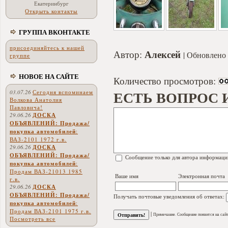
Екатеринбург
Открыть контакты
ГРУППА ВКОНТАКТЕ
присоединяйтесь к нашей
Алексей
Автор:
Обновлено 
группе
НОВОЕ НА САЙТЕ
Количество просмотров:
ЕСТЬ ВОПРОС 
03.07.26
Сегодня вспоминаем
Волкова Анатолия
Павловича!
29.06.26
ДОСКА
ОБЪЯВЛЕНИЙ: Продажа/
покупка автомобилей
:
ВАЗ-2101 1972 г.в.
29.06.26
ДОСКА
ОБЪЯВЛЕНИЙ: Продажа/
Сообщение только для автора информаци
покупка автомобилей
:
Продам ВАЗ-21013 1985
Ваше имя
Электронная почта
г.в.
29.06.26
ДОСКА
ОБЪЯВЛЕНИЙ: Продажа/
Получать почтовые уведомления об ответах:
покупка автомобилей
:
Продам ВАЗ-2101 1975 г.в.
|
Примечание. Сообщение появится на сайт
Посмотреть все