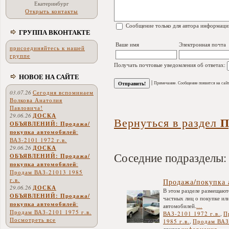
Екатеринбург
Открыть контакты
Сообщение только для автора информаци
ГРУППА ВКОНТАКТЕ
Ваше имя
Электронная почта
присоединяйтесь к нашей
группе
Получать почтовые уведомления об ответах:
НОВОЕ НА САЙТЕ
|
Примечание. Сообщение появится на сайт
03.07.26
Сегодня вспоминаем
Волкова Анатолия
Павловича!
29.06.26
ДОСКА
П
Вернуться в раздел
ОБЪЯВЛЕНИЙ: Продажа/
покупка автомобилей
:
ВАЗ-2101 1972 г.в.
29.06.26
ДОСКА
Соседние подразделы:
ОБЪЯВЛЕНИЙ: Продажа/
покупка автомобилей
:
Продам ВАЗ-21013 1985
г.в.
Продажа/покупка 
29.06.26
ДОСКА
В этом разделе размещают
ОБЪЯВЛЕНИЙ: Продажа/
частных лиц о покупке ил
покупка автомобилей
:
автомобилей.
...
Продам ВАЗ-2101 1975 г.в.
ВАЗ-2101 1972 г.в.
,
П
Посмотреть все
1985 г.в.
,
Продам ВАЗ-
другая
информация
.