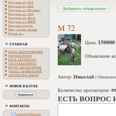
Продажа з/ч ГАЗ
Продажа з/ч ВАЗ
Добавить объявление
Продажа з/ч Москвич
Продажа з/ч ЗАЗ
Продажа з/ч Мото
Продажа з/ч BMW
М 72
Продажа прочее
Ищу, куплю, меняю
Отдам за...
15000
Цена:
ГЛАВНАЯ
ПЛАН МЕРОПРИЯТИЙ
Объявление ак
ФОТОГАЛЕРЕЯ
КЛУБ АВТОРЕТРО
ГОСТЕВАЯ КНИГА
РЕТРО ЭКСПОЗИЦИИ
ДОСКА ОБЪЯВЛЕНИЙ
Николай
АВТОРЕТРО-ЮМОР
Автор:
Обновлено
НОВОЕ В КЛУБЕ
Количество просмотров:
ЕСТЬ ВОПРОС 
КОНТАКТЫ
avtoretro@list.ru