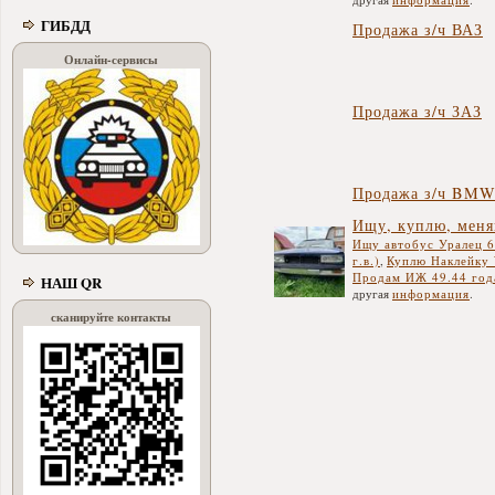
ГИБДД
Продажа з/ч ВАЗ
Онлайн-сервисы
Продажа з/ч ЗАЗ
Продажа з/ч BM
Ищу, куплю, мен
Ищу автобус Уралец 6
г.в.)
,
Куплю Наклейку 
Продам ИЖ 49.44 год
НАШ QR
другая
информация
.
сканируйте контакты