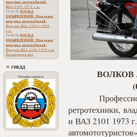
покупка автомобилей
:
ВАЗ-2101 1972 г.в.
29.06.26
ДОСКА
ОБЪЯВЛЕНИЙ: Продажа/
покупка автомобилей
:
Продам ВАЗ-21013 1985
г.в.
29.06.26
ДОСКА
ОБЪЯВЛЕНИЙ: Продажа/
покупка автомобилей
:
Продам ВАЗ-2101 1975 г.в.
Посмотреть все
ГИБДД
ВОЛКОВ
Онлайн-сервисы
(
Професси
ретротехники, вл
и ВАЗ 2101 1973 г
автомототуристо