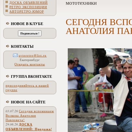
мототехники
ДОСКА ОБЪЯВЛЕНИЙ
РЕТРО ЭКСПОЗИЦИИ
АВТОРЕТРО-ЮМОР
СЕГОДНЯ ВСП
НОВОЕ В КЛУБЕ
АНАТОЛИЯ ПА
КОНТАКТЫ
avtoretro@list.ru
Екатеринбург
Открыть контакты
ГРУППА ВКОНТАКТЕ
присоединяйтесь к нашей
группе
НОВОЕ НА САЙТЕ
03.07.26
Сегодня вспоминаем
Волкова Анатолия
Павловича!
29.06.26
ДОСКА
ОБЪЯВЛЕНИЙ: Продажа/