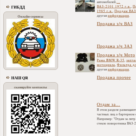
автомобилей.
...
ВАЗ-2101 1972 г.в.
,
П
ГИБДД
1985 г.в.
,
Продам ВАЗ-
другая
информация
.
Онлайн-сервисы
Продажа з/ч ВАЗ
Продажа з/ч ЗАЗ
Продажа з/ч Мото
Рама BMW R-35
,
запча
мотоцикла
,
Фильтра д
другая
информация
.
Продажа прочее
НАШ QR
сканируйте контакты
Отдам за...
В этом разделе размещают
частных лиц о бартерном 
Например: "Отдам за литр
стекло поворотника ВАЗ-2