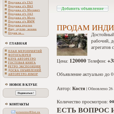
Продажа з/ч ГАЗ
Продажа з/ч ВАЗ
Добавить объявление
Продажа з/ч Москвич
Продажа з/ч ЗАЗ
Продажа з/ч Мото
Продажа з/ч BMW
ПРОДАМ ИНДИ
Продажа прочее
Ищу, куплю, меняю
Отдам за...
Достойный
рабочий, д
ГЛАВНАЯ
агрегатов 
ПЛАН МЕРОПРИЯТИЙ
ФОТОГАЛЕРЕЯ
120000
+3
КЛУБ АВТОРЕТРО
Цена:
Телефон:
ГОСТЕВАЯ КНИГА
РЕТРО ЭКСПОЗИЦИИ
ДОСКА ОБЪЯВЛЕНИЙ
Объявление актуально до 0
АВТОРЕТРО-ЮМОР
НОВОЕ В КЛУБЕ
Костя
Автор:
Обновлено 26 
Количество просмотров:
КОНТАКТЫ
ЕСТЬ ВОПРОС 
avtoretro@list.ru