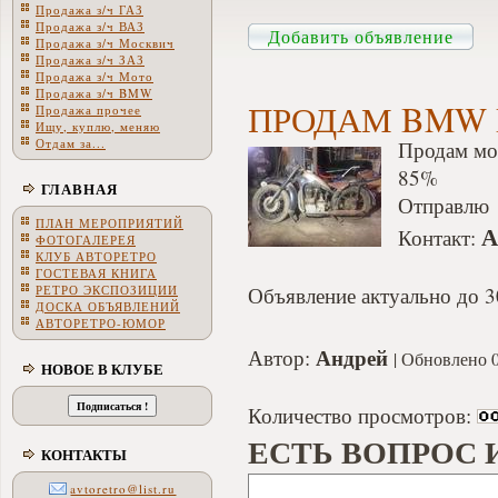
Продажа з/ч ГАЗ
Продажа з/ч ВАЗ
Добавить объявление
Продажа з/ч Москвич
Продажа з/ч ЗАЗ
Продажа з/ч Мото
Продажа з/ч BMW
ПРОДАМ BMW 
Продажа прочее
Ищу, куплю, меняю
Отдам за...
Продам мо
85%
ГЛАВНАЯ
Отправлю 
ПЛАН МЕРОПРИЯТИЙ
А
Контакт:
ФОТОГАЛЕРЕЯ
КЛУБ АВТОРЕТРО
ГОСТЕВАЯ КНИГА
РЕТРО ЭКСПОЗИЦИИ
Объявление актуально до 3
ДОСКА ОБЪЯВЛЕНИЙ
АВТОРЕТРО-ЮМОР
Андрей
Автор:
Обновлено 0
НОВОЕ В КЛУБЕ
Количество просмотров:
ЕСТЬ ВОПРОС 
КОНТАКТЫ
avtoretro@list.ru