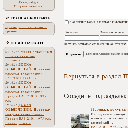
Екатеринбург
Открыть контакты
ГРУППА ВКОНТАКТЕ
Сообщение только для автора информаци
присоединяйтесь к нашей
группе
Ваше имя
Электронная почта
НОВОЕ НА САЙТЕ
Получать почтовые уведомления об ответах:
03.07.26
Сегодня вспоминаем
|
Примечание. Сообщение появится на сайт
Волкова Анатолия
Павловича!
29.06.26
ДОСКА
ОБЪЯВЛЕНИЙ: Продажа/
П
покупка автомобилей
:
Вернуться в раздел
ВАЗ-2101 1972 г.в.
29.06.26
ДОСКА
ОБЪЯВЛЕНИЙ: Продажа/
покупка автомобилей
:
Соседние подразделы:
Продам ВАЗ-21013 1985
г.в.
29.06.26
ДОСКА
Продажа/покупка 
ОБЪЯВЛЕНИЙ: Продажа/
В этом разделе размещают
покупка автомобилей
:
частных лиц о покупке ил
Продам ВАЗ-2101 1975 г.в.
автомобилей.
...
Посмотреть все
ВАЗ-2101 1972 г.в.
,
П