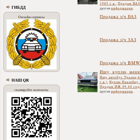
1985 г.в.
,
Продам ВАЗ-
ГИБДД
другая
информация
.
Продажа з/ч ВАЗ
Онлайн-сервисы
Продажа з/ч ЗАЗ
Продажа з/ч BM
Ищу, куплю, мен
Ищу автобус Уралец 6
НАШ QR
г.в.)
,
Куплю Наклейку 
Продам ИЖ 49.44 год
сканируйте контакты
другая
информация
.